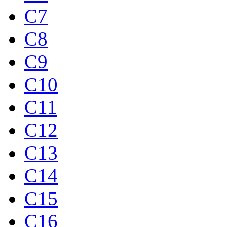
C7
C8
C9
C10
C11
C12
C13
C14
C15
C16