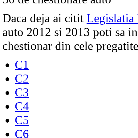
Daca deja ai citit
Legislatia
auto 2012 si 2013 poti sa i
chestionar din cele pregatite
C1
C2
C3
C4
C5
C6