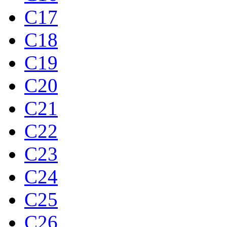
C17
C18
C19
C20
C21
C22
C23
C24
C25
C26