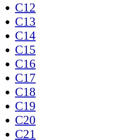
C12
C13
C14
C15
C16
C17
C18
C19
C20
C21