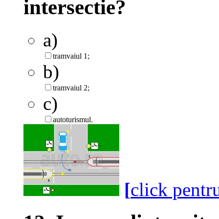
intersectie?
a)
tramvaiul 1;
b)
tramvaiul 2;
c)
autoturismul.
[
click pentr