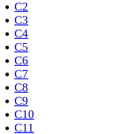
C2
C3
C4
C5
C6
C7
C8
C9
C10
C11