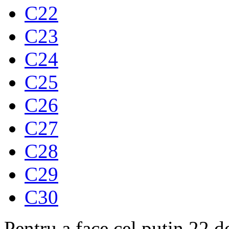
C22
C23
C24
C25
C26
C27
C28
C29
C30
Pentru a face cel putin 22 d