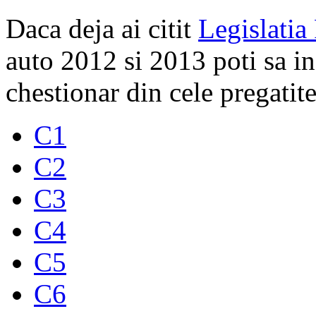
Daca deja ai citit
Legislatia
auto 2012 si 2013 poti sa i
chestionar din cele pregatite
C1
C2
C3
C4
C5
C6