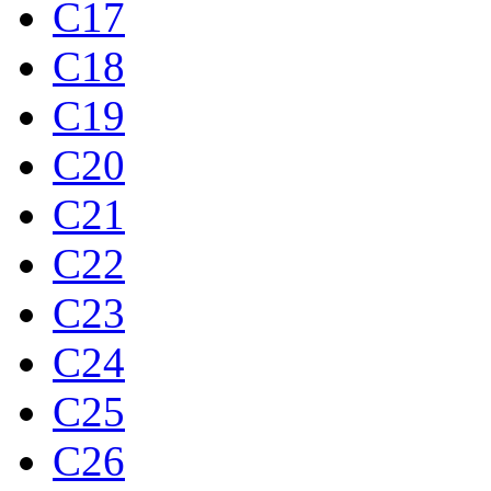
C17
C18
C19
C20
C21
C22
C23
C24
C25
C26