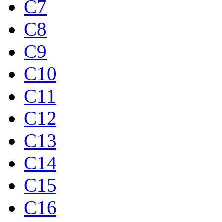
C7
C8
C9
C10
C11
C12
C13
C14
C15
C16