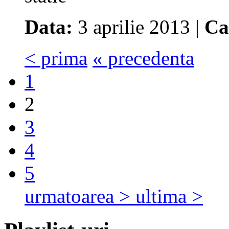
Data:
3 aprilie 2013 |
Ca
< prima
« precedenta
1
2
3
4
5
urmatoarea >
ultima >