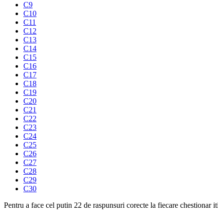
C9
C10
C11
C12
C13
C14
C15
C16
C17
C18
C19
C20
C21
C22
C23
C24
C25
C26
C27
C28
C29
C30
Pentru a face cel putin 22 de raspunsuri corecte la fiecare chestionar 