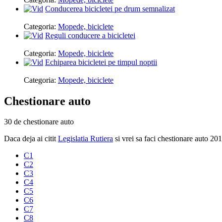
Conducerea bicicletei pe drum semnalizat
Categoria:
Mopede, biciclete
Reguli conducere a bicicletei
Categoria:
Mopede, biciclete
Echiparea bicicletei pe timpul noptii
Categoria:
Mopede, biciclete
Chestionare auto
30 de chestionare auto
Daca deja ai citit
Legislatia Rutiera
si vrei sa faci chestionare auto 20
C1
C2
C3
C4
C5
C6
C7
C8