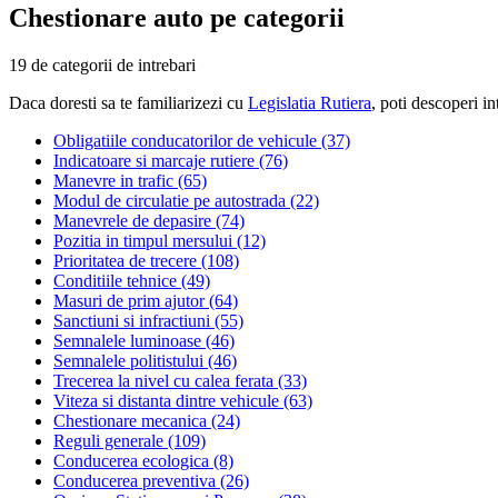
Chestionare auto pe categorii
19 de categorii de intrebari
Daca doresti sa te familiarizezi cu
Legislatia Rutiera
, poti descoperi in
Obligatiile conducatorilor de vehicule (37)
Indicatoare si marcaje rutiere (76)
Manevre in trafic (65)
Modul de circulatie pe autostrada (22)
Manevrele de depasire (74)
Pozitia in timpul mersului (12)
Prioritatea de trecere (108)
Conditiile tehnice (49)
Masuri de prim ajutor (64)
Sanctiuni si infractiuni (55)
Semnalele luminoase (46)
Semnalele politistului (46)
Trecerea la nivel cu calea ferata (33)
Viteza si distanta dintre vehicule (63)
Chestionare mecanica (24)
Reguli generale (109)
Conducerea ecologica (8)
Conducerea preventiva (26)