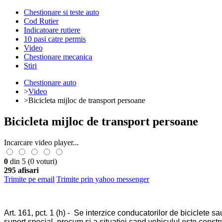
Chestionare si teste auto
Cod Rutier
Indicatoare rutiere
10 pasi catre permis
Video
Chestionare mecanica
Stiri
Chestionare auto
>
Video
>Bicicleta mijloc de transport persoane
Bicicleta mijloc de transport persoane
Incarcare video player...
0
din 5
(0 voturi)
295 afisari
Trimite pe email
Trimite prin yahoo messenger
Art. 161, pct. 1 (h) - Se interzice conducatorilor de biciclete
suport special, precum si a situatiei cand vehiculul este constr