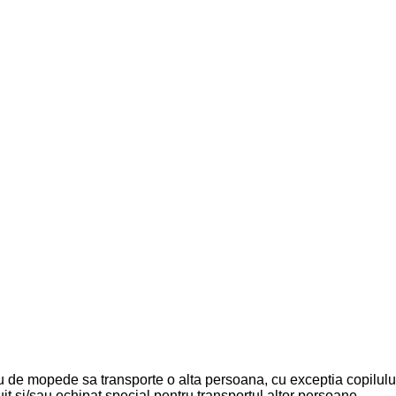
 sau de mopede sa transporte o alta persoana, cu exceptia copilul
uit si/sau echipat special pentru transportul altor persoane.