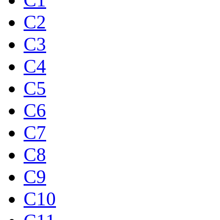
C2
C3
C4
C5
C6
C7
C8
C9
C10