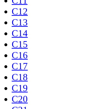
C11
C12
C13
C14
C15
C16
C17
C18
C19
C20