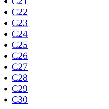
C21
C22
C23
C24
C25
C26
C27
C28
C29
C30