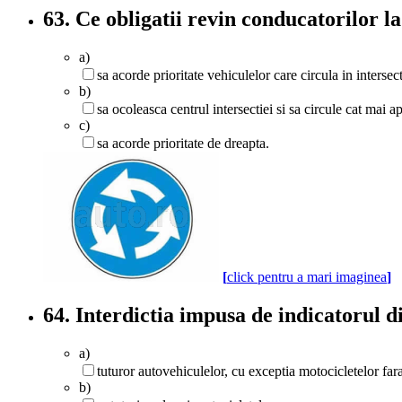
63. Ce obligatii revin conducatorilor la
a)
sa acorde prioritate vehiculelor care circula in intersect
b)
sa ocoleasca centrul intersectiei si sa circule cat mai 
c)
sa acorde prioritate de dreapta.
[
click pentru a mari imaginea
]
64. Interdictia impusa de indicatorul d
a)
tuturor autovehiculelor, cu exceptia motocicletelor fara
b)