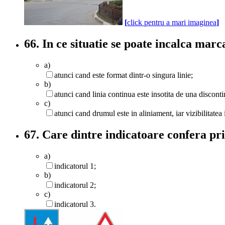
[
click pentru a mari imaginea
]
66. In ce situatie se poate incalca mar
a)
atunci cand este format dintr-o singura linie;
b)
atunci cand linia continua este insotita de una discont
c)
atunci cand drumul este in aliniament, iar vizibilitatea 
67. Care dintre indicatoare confera pri
a)
indicatorul 1;
b)
indicatorul 2;
c)
indicatorul 3.