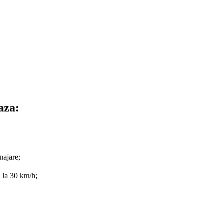
aza:
najare;
a la 30 km/h;