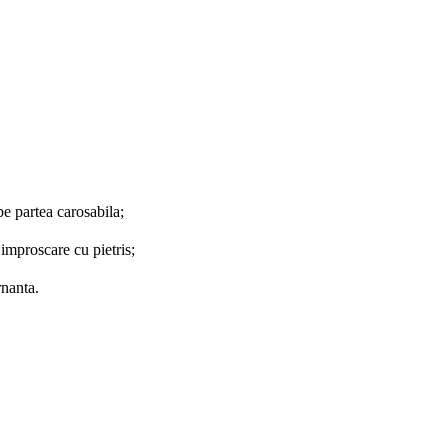
e partea carosabila;
improscare cu pietris;
rnanta.