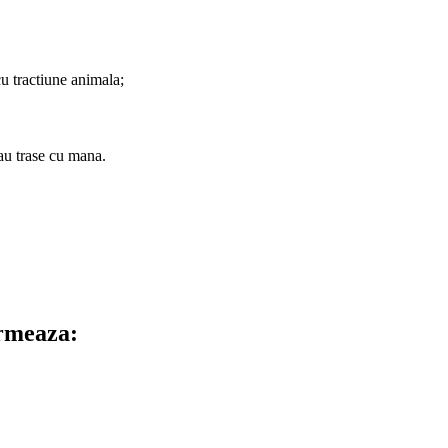
cu tractiune animala;
sau trase cu mana.
urmeaza: