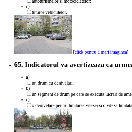
autoturismelor si motocicletelor;
c)
tuturor vehiculelor.
[
click pentru a mari imaginea
]
65. Indicatorul va avertizeaza ca urme
a)
un drum cu denivelari;
b)
un segment de drum pe care se executa lucrari de ame
c)
o denivelare pentru limitarea vitezei si o viteza limitat