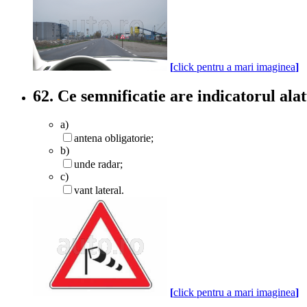
[
click pentru a mari imaginea
]
62. Ce semnificatie are indicatorul ala
a)
antena obligatorie;
b)
unde radar;
c)
vant lateral.
[
click pentru a mari imaginea
]