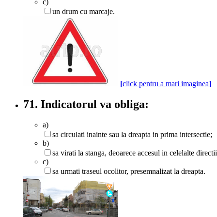
c)
un drum cu marcaje.
[
click pentru a mari imaginea
]
71. Indicatorul va obliga:
a)
sa circulati inainte sau la dreapta in prima intersectie;
b)
sa virati la stanga, deoarece accesul in celelalte directii
c)
sa urmati traseul ocolitor, presemnalizat la dreapta.