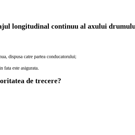
cajul longitudinal continuu al axului drumul
inua, dispusa catre partea conducatorului;
in fata este asigurata.
oritatea de trecere?