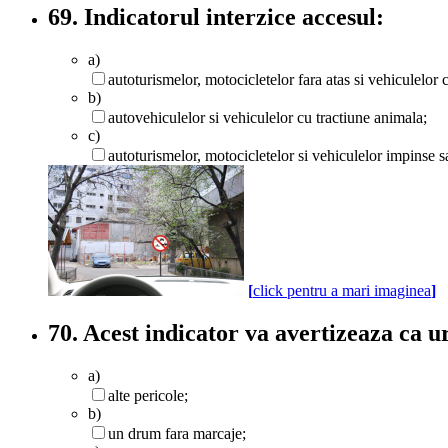
69. Indicatorul interzice accesul:
a)
autoturismelor, motocicletelor fara atas si vehiculelor 
b)
autovehiculelor si vehiculelor cu tractiune animala;
c)
autoturismelor, motocicletelor si vehiculelor impinse 
[
click pentru a mari imaginea
]
70. Acest indicator va avertizeaza ca 
a)
alte pericole;
b)
un drum fara marcaje;