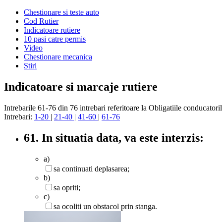
Chestionare si teste auto
Cod Rutier
Indicatoare rutiere
10 pasi catre permis
Video
Chestionare mecanica
Stiri
Indicatoare si marcaje rutiere
Intrebarile 61-76 din 76 intrebari referitoare la Obligatiile conducatori
Intrebari:
1-20
|
21-40
|
41-60
|
61-76
61. In situatia data, va este interzis:
a)
sa continuati deplasarea;
b)
sa opriti;
c)
sa ocoliti un obstacol prin stanga.