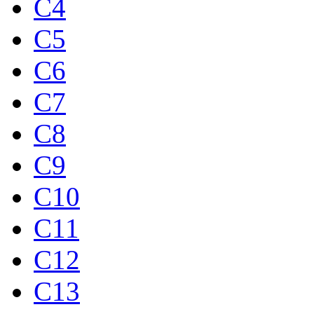
C4
C5
C6
C7
C8
C9
C10
C11
C12
C13