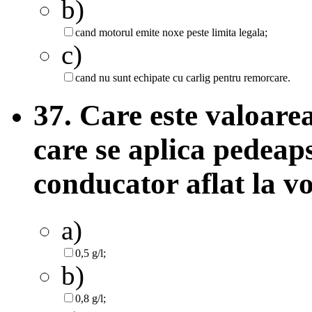
b)
cand motorul emite noxe peste limita legala;
c)
cand nu sunt echipate cu carlig pentru remorcare.
37. Care este valoarea
care se aplica pedeap
conducator aflat la v
a)
0,5 g/l;
b)
0,8 g/l;