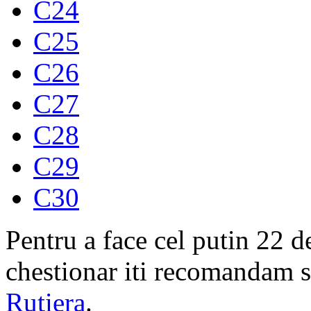
C24
C25
C26
C27
C28
C29
C30
Pentru a face cel putin 22 d
chestionar iti recomandam s
Rutiera
.