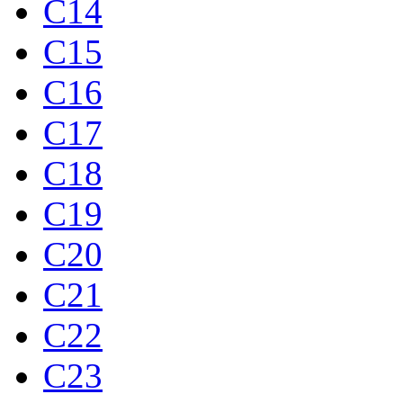
C14
C15
C16
C17
C18
C19
C20
C21
C22
C23