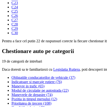
C23
C24
C25
C26
C27
C28
C29
C30
Pentru a face cel putin 22 de raspunsuri corecte la fiecare chestionar 
Chestionare auto pe categorii
19 de categorii de intrebari
Daca doresti sa te familiarizezi cu
Legislatia Rutiera
, poti descoperi in
Obligatiile conducatorilor de vehicule (37)
Indicatoare si marcaje rutiere (76)
Manevre in trafic (65)
Modul de circulatie pe autostrada (22)
Manevrele de depasire (74)
Pozitia in timpul mersului (12)
Prioritatea de trecere (108)