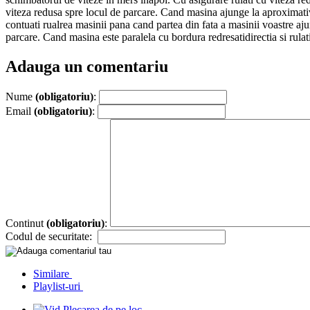
viteza redusa spre locul de parcare. Cand masina ajunge la aproximativ 
contuati rualrea masinii pana cand partea din fata a masinii voastre aj
parcare. Cand masina este paralela cu bordura redresatidirectia si rulat
Adauga un comentariu
Nume
(obligatoriu)
:
Email
(obligatoriu)
:
Continut
(obligatoriu)
:
Codul de securitate:
Similare
Playlist-uri
Plecarea de pe loc