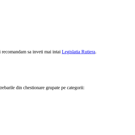
iti recomandam sa inveti mai intai
Legislatia Rutiera
.
trebarile din chestionare grupate pe categorii: