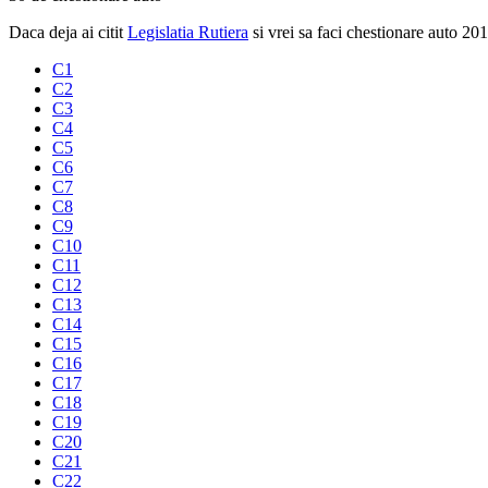
Daca deja ai citit
Legislatia Rutiera
si vrei sa faci chestionare auto 20
C1
C2
C3
C4
C5
C6
C7
C8
C9
C10
C11
C12
C13
C14
C15
C16
C17
C18
C19
C20
C21
C22