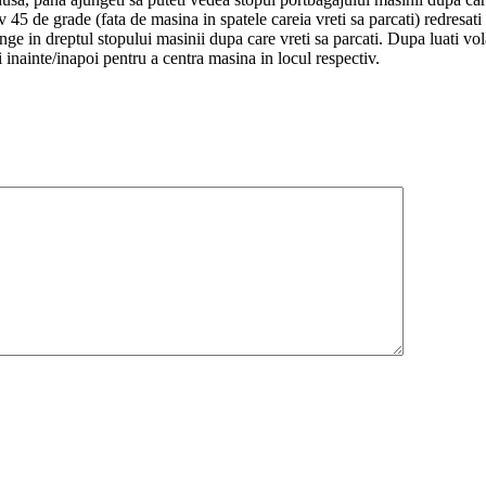
45 de grade (fata de masina in spatele careia vreti sa parcati) redresati 
unge in dreptul stopului masinii dupa care vreti sa parcati. Dupa luati 
i inainte/inapoi pentru a centra masina in locul respectiv.