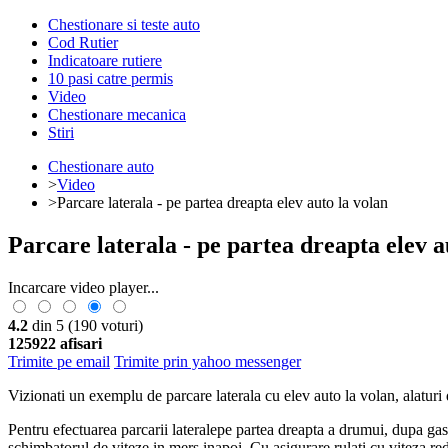
Chestionare si teste auto
Cod Rutier
Indicatoare rutiere
10 pasi catre permis
Video
Chestionare mecanica
Stiri
Chestionare auto
>
Video
>Parcare laterala - pe partea dreapta elev auto la volan
Parcare laterala - pe partea dreapta elev a
Incarcare video player...
4.2
din 5
(190 voturi)
125922 afisari
Trimite pe email
Trimite prin yahoo messenger
Vizionati un exemplu de parcare laterala cu elev auto la volan, alaturi 
Pentru efectuarea parcarii lateralepe partea dreapta a drumui, dupa gasir
schimbatorul de viteze in mers inapoi. Cu asigurare rulati cu viteza re