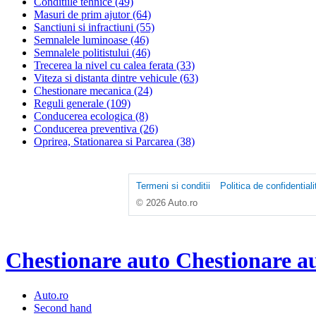
Conditiile tehnice (49)
Masuri de prim ajutor (64)
Sanctiuni si infractiuni (55)
Semnalele luminoase (46)
Semnalele politistului (46)
Trecerea la nivel cu calea ferata (33)
Viteza si distanta dintre vehicule (63)
Chestionare mecanica (24)
Reguli generale (109)
Conducerea ecologica (8)
Conducerea preventiva (26)
Oprirea, Stationarea si Parcarea (38)
Termeni si conditii
Politica de confidentiali
© 2026 Auto.ro
Chestionare auto
Chestionare a
Auto.ro
Second hand