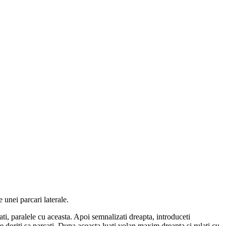
 unei parcari laterale.
ati, paralele cu aceasta. Apoi semnalizati dreapta, introduceti
e doriti sa parcati. Dupa aceasta luati volan maxim dreapta si rulati cu