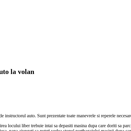
uto la volan
de instructorul auto. Sunt prezentate toate manevrele si reperele necesare
ea locului liber trebuie intai sa depasiti masina dupa care doriti sa parc
dusa, pana ajungeti sa puteti vedea stopul portbagajului masinii dupa car