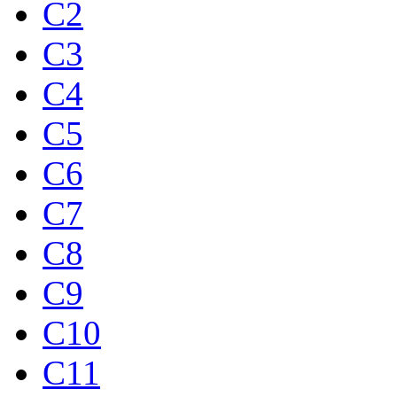
C2
C3
C4
C5
C6
C7
C8
C9
C10
C11