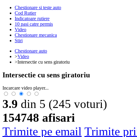
Chestionare si teste auto
Cod Rutier
Indicatoare rutiere
10 pasi catre permis
Video
Chestionare mecanica
Stiri
Chestionare auto
>
Video
>Intersectie cu sens giratoriu
Intersectie cu sens giratoriu
Incarcare video player...
3.9
din 5
(245 voturi)
154748 afisari
Trimite pe email
Trimite pr