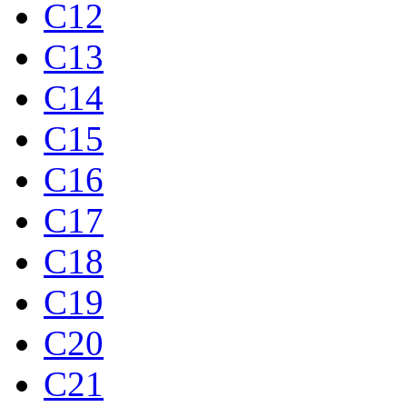
C12
C13
C14
C15
C16
C17
C18
C19
C20
C21