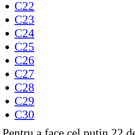
C22
C23
C24
C25
C26
C27
C28
C29
C30
Pentru a face cel putin 22 d