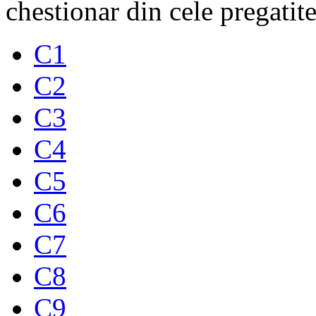
chestionar din cele pregatite
C1
C2
C3
C4
C5
C6
C7
C8
C9