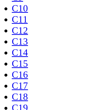
C10
C11
C12
C13
C14
C15
C16
C17
C18
C19