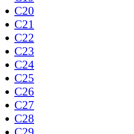
C20
C21
C22
C23
C24
C25
C26
C27
C28
C29