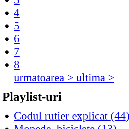
4
5
6
7
8
urmatoarea >
ultima >
Playlist-uri
Codul rutier explicat (44
Mopede, biciclete (13)