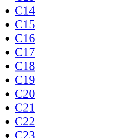
C14
C15
C16
C17
C18
C19
C20
C21
C22
C23