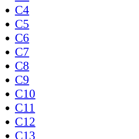
C4
C5
C6
C7
C8
C9
C10
C11
C12
C13