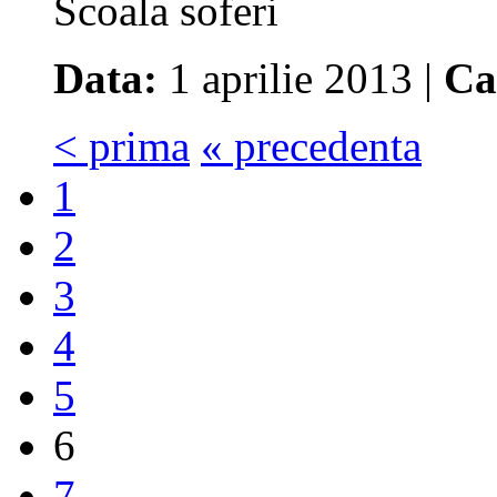
Scoala soferi
Data:
1 aprilie 2013 |
Ca
< prima
« precedenta
1
2
3
4
5
6
7