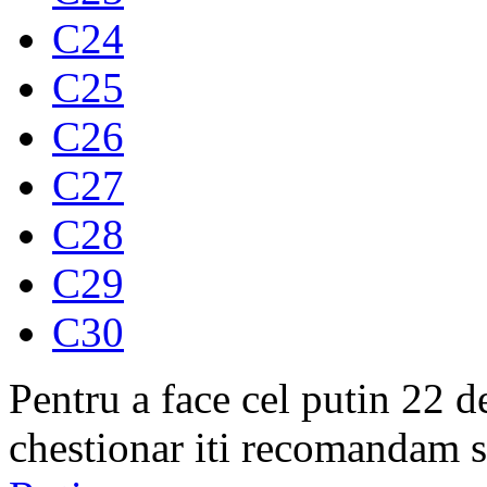
C24
C25
C26
C27
C28
C29
C30
Pentru a face cel putin 22 d
chestionar iti recomandam s